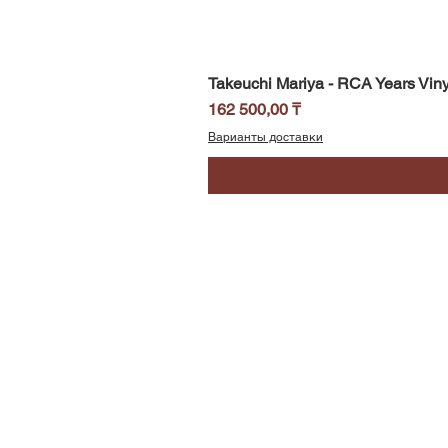
Takeuchi Mariya - RCA Years Viny
Цена
162 500,00 ₸
Варианты доставки
SoundBar
Республика Казахстан
Алматы
Телефон/WhatsApp: