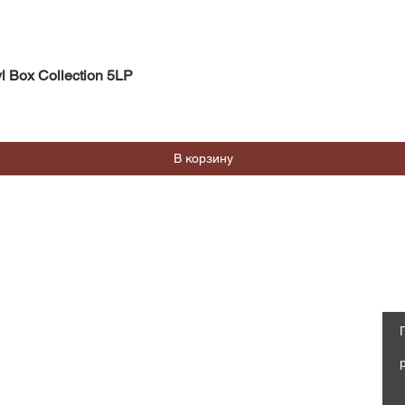
Быстрый просмотр
l Box Collection 5LP
В корзину
Магазин
Социальные сети
Часто задаваемые вопросы
Facebook
Доставка и возврат
Политика магазина, Оферта
Instagram