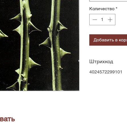
Количество
*
Добавить в кор
Штрихкод
4024572299101
вать