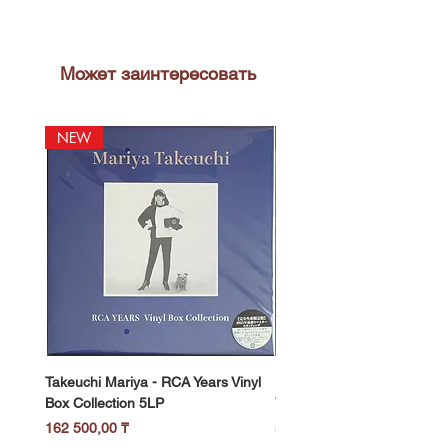
2020
Может заинтересовать
NEW
NEW
Takeuchi Mariya - RCA Years Vinyl
Fukui Ryo - Mellow Dream 
Box Collection 5LP
Vinyl) LP
Цена
Цена
162 500,00 ₸
58 500,00 ₸