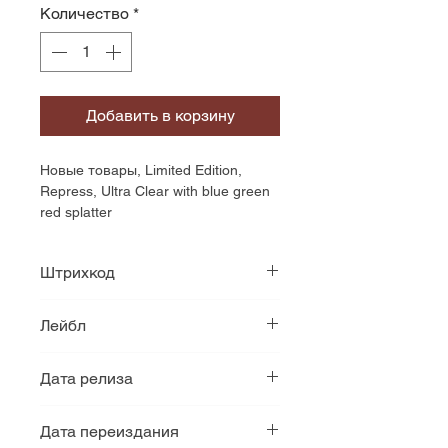
Количество
*
Добавить в корзину
Новые товары, Limited Edition, 
Repress, Ultra Clear with blue green 
red splatter
Штрихкод
3760053843951
Лейбл
Listenable Records
Дата релиза
1992
Дата переиздания