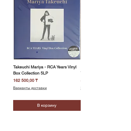
Takeuchi Mariya - RCA Years Vinyl
Fukui Ryo - Mellow Dream 
Box Collection 5LP
Vinyl) LP
Цена
Цена
162 500,00 ₸
58 500,00 ₸
Варианты доставки
Варианты доставки
В корзину