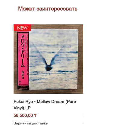
Может заинтересовать
NEW
NEW
Fukui Ryo - Mellow Dream (Pure
DJ Notoya - Tokyo 1980s Vi
Vinyl) LP
Edition (Clear Purple Vinyl)
Цена
Цена
58 500,00 ₸
51 400,00 ₸
Варианты доставки
Варианты доставки