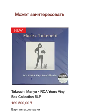
Может заинтересовать
NEW
NEW
Takeuchi Mariya - RCA Years Vinyl
Fukui Ryo - Mellow Dream 
Box Collection 5LP
Vinyl) LP
Цена
Цена
162 500,00 ₸
58 500,00 ₸
Варианты доставки
Варианты доставки