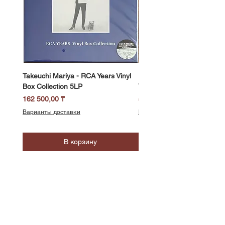
Takeuchi Mariya - RCA Years Vinyl
Fukui Ryo - Mellow Dream 
Box Collection 5LP
Vinyl) LP
Цена
Цена
162 500,00 ₸
58 500,00 ₸
Варианты доставки
Варианты доставки
В корзину
SoundBar