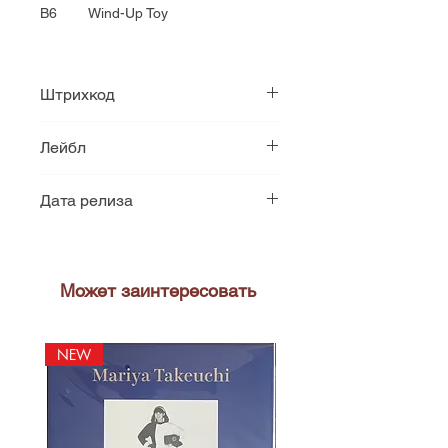
B6 Wind-Up Toy
Штрихкод
5099746841614
Лейбл
Epic
Дата релиза
1991
Может заинтересовать
NEW
NEW