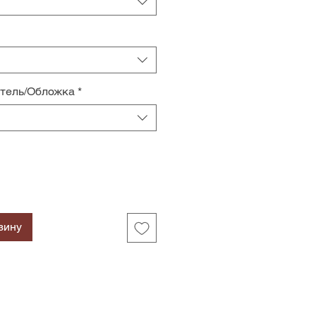
итель/Обложка
*
зину