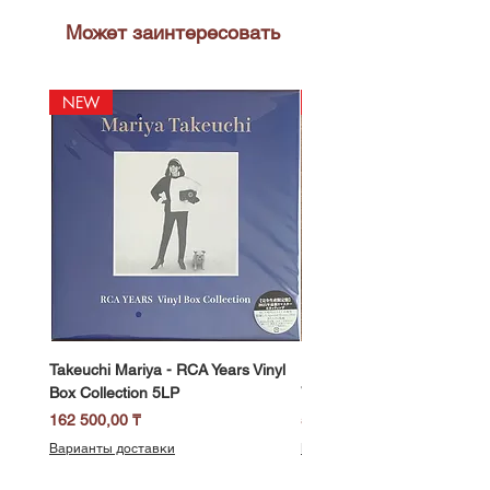
Может заинтересовать
NEW
NEW
Takeuchi Mariya - RCA Years Vinyl
Fukui Ryo - Mellow Dream 
Box Collection 5LP
Vinyl) LP
Цена
Цена
162 500,00 ₸
58 500,00 ₸
Варианты доставки
Варианты доставки