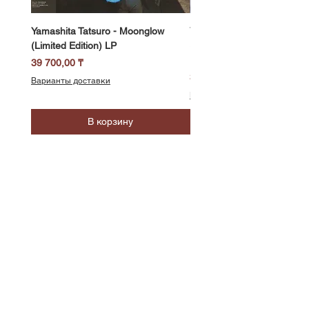
Yamashita Tatsuro - Moonglow
Yamashita Tatsuro - Pocket
(Limited Edition) LP
(2025 Vinyl Edition, Limited
LP
Цена
39 700,00 ₸
Цена
39 700,00 ₸
Варианты доставки
Варианты доставки
В корзину
SoundBar
Республика Казахстан
Алматы