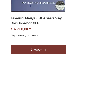
Takeuchi Mariya - RCA Years Vinyl
Fukui Ryo - Mellow Dream 
Box Collection 5LP
Vinyl) LP
Цена
Цена
162 500,00 ₸
58 500,00 ₸
Варианты доставки
Варианты доставки
В корзину
SoundBar
Республика Казахстан