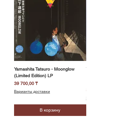
Yamashita Tatsuro - Moonglow
Yamashita Tatsuro - Pocket
(Limited Edition) LP
(2025 Vinyl Edition, Limited
LP
Цена
39 700,00 ₸
Цена
39 700,00 ₸
Варианты доставки
Варианты доставки
В корзину