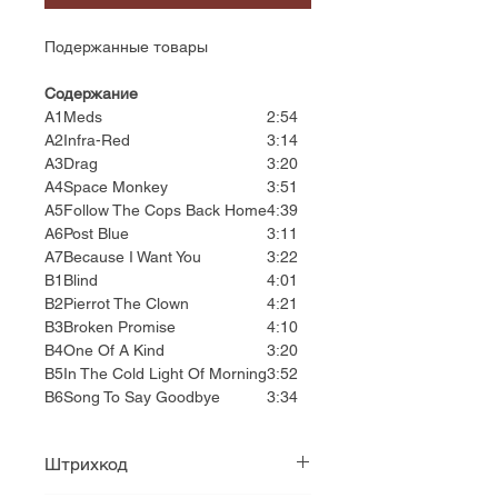
Подержанные товары
Содержание
A1
Meds
2:54
A2
Infra-Red
3:14
A3
Drag
3:20
A4
Space Monkey
3:51
A5
Follow The Cops Back Home
4:39
A6
Post Blue
3:11
A7
Because I Want You
3:22
B1
Blind
4:01
B2
Pierrot The Clown
4:21
B3
Broken Promise
4:10
B4
One Of A Kind
3:20
B5
In The Cold Light Of Morning
3:52
B6
Song To Say Goodbye
3:34
Штрихкод