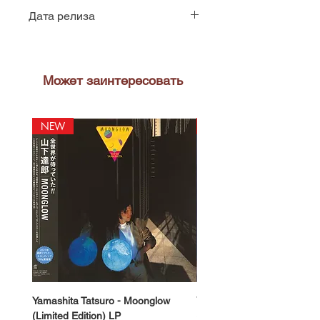
0094635303513
Дата релиза
2006
Может заинтересовать
NEW
NEW
Yamashita Tatsuro - Moonglow
Yamashita Tatsuro - Pocket
(Limited Edition) LP
(2025 Vinyl Edition, Limited