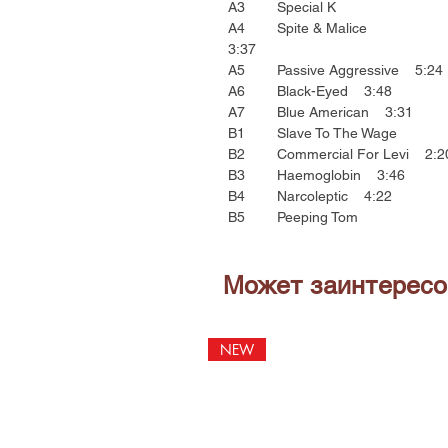
A3 Special K
A4 Spite & Malice
3:37
A5 Passive Aggressive 5:24
A6 Black-Eyed 3:48
A7 Blue American 3:31
B1 Slave To The Wage
B2 Commercial For Levi 2:2
B3 Haemoglobin 3:46
B4 Narcoleptic 4:22
B5 Peeping Tom
Может заинтересо
NEW