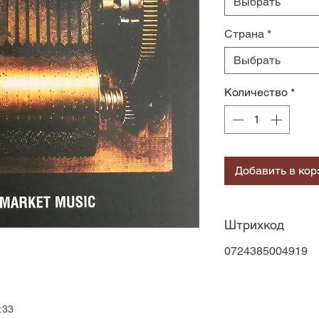
Выбрать
Страна
*
Выбрать
Количество
*
Добавить в кор
Штрихкод
0724385004919
:33