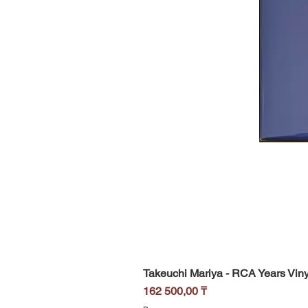
Takeuchi Mariya - RCA Years Viny
Цена
162 500,00 ₸