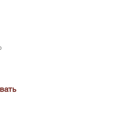
0
вать