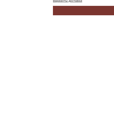
Варианты доставки
SoundBar
Республика Казахстан
Алматы
Телефон/WhatsApp:
+7 705 419 70 65
soundbarmusic.kz@gmail.com