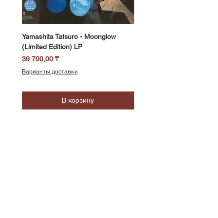
Yamashita Tatsuro - Moonglow
Yamashita Tatsuro - Pocket
(Limited Edition) LP
(2025 Vinyl Edition, Limited
LP
Цена
39 700,00 ₸
Цена
39 700,00 ₸
Варианты доставки
Варианты доставки
В корзину
SoundBar
Республика Казахстан