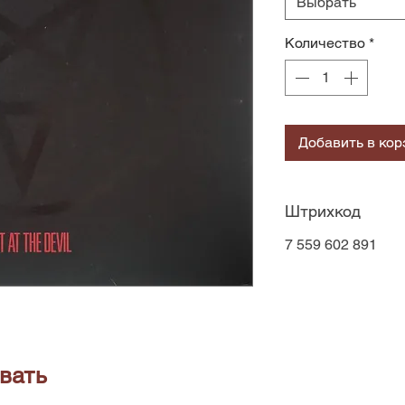
Выбрать
Количество
*
Добавить в кор
Штрихкод
7 559 602 891
вать