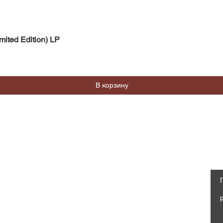
Быстрый просмотр
mited Edition) LP
В корзину
Магазин
Социальные сети
Часто задаваемые вопросы
Facebook
Доставка и возврат
Политика магазина, Оферта
Instagram