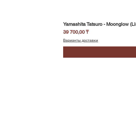
Yamashita Tatsuro - Moonglow (Li
Цена
39 700,00 ₸
Варианты доставки
SoundBar
Республика Казахстан
Алматы
Телефон/WhatsApp: