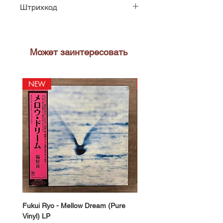
Штрихкод
77778622819
Может заинтересовать
NEW
NEW
Fukui Ryo - Mellow Dream (Pure
DJ Notoya - Tokyo 1980s Vi
Vinyl) LP
Edition (Clear Purple Vinyl)