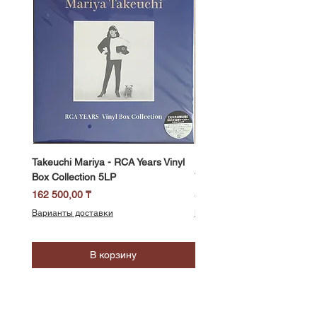
Takeuchi Mariya - RCA Years Vinyl
Fukui Ryo - Mellow Dream 
Box Collection 5LP
Vinyl) LP
Цена
Цена
162 500,00 ₸
58 500,00 ₸
Варианты доставки
Варианты доставки
В корзину