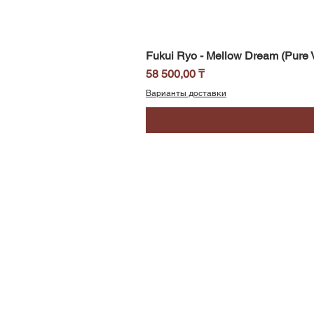
Fukui Ryo - Mellow Dream (Pure V
Цена
58 500,00 ₸
Варианты доставки
SoundBar
Республика Казахстан
Алматы
Телефон/WhatsApp: