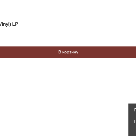
Быстрый просмотр
inyl) LP
В корзину
Магазин
Социальные сети
Часто задаваемые вопросы
Facebook
Доставка и возврат
Политика магазина, Оферта
Instagram