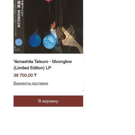
Yamashita Tatsuro - Moonglow
Yamashita Tatsuro - Pocket
(Limited Edition) LP
(2025 Vinyl Edition, Limited
LP
Цена
39 700,00 ₸
Цена
39 700,00 ₸
Варианты доставки
Варианты доставки
В корзину