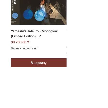
Yamashita Tatsuro - Moonglow
Yamashita Tatsuro - Pocket
(Limited Edition) LP
(2025 Vinyl Edition, Limited
LP
Цена
39 700,00 ₸
Цена
39 700,00 ₸
Варианты доставки
Варианты доставки
В корзину
SoundBar