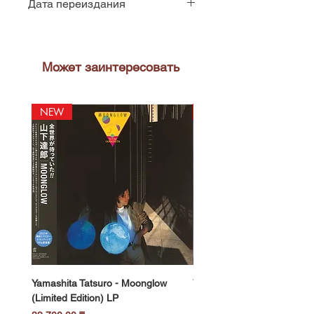
Дата переиздания
2025
Может заинтересовать
NEW
NEW
Yamashita Tatsuro - Moonglow
Yamashita Tatsuro - Pocket
(Limited Edition) LP
(2025 Vinyl Edition, Limited
LP