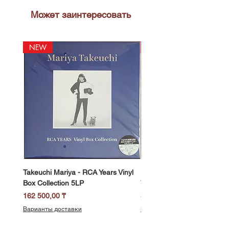
Может заинтересовать
NEW
NEW
Takeuchi Mariya - RCA Years Vinyl
Fukui Ryo - Mellow Dream 
Box Collection 5LP
Vinyl) LP
Цена
Цена
162 500,00 ₸
58 500,00 ₸
Варианты доставки
Варианты доставки