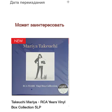
Дата переиздания
2025
Может заинтересовать
NEW
NEW
Takeuchi Mariya - RCA Years Vinyl
Fukui Ryo - Mellow Dream 
Box Collection 5LP
Vinyl) LP