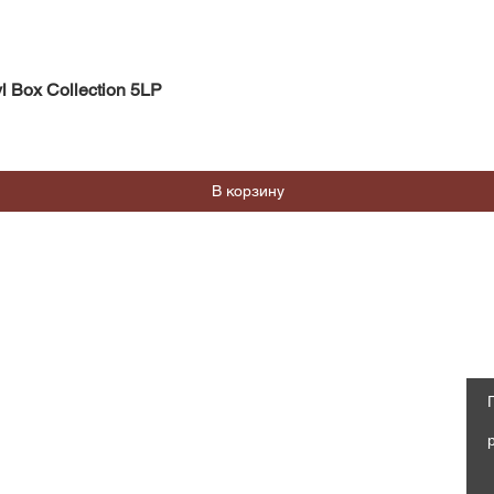
Quick View
l Box Collection 5LP
В корзину
Магазин
Социальные сети
Часто задаваемые вопросы
Facebook
Доставка и возврат
Политика магазина, Оферта
Instagram