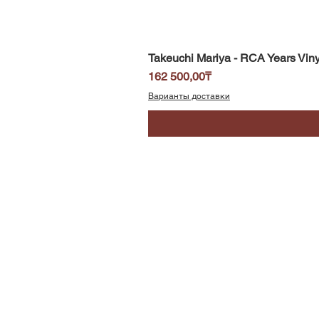
Takeuchi Mariya - RCA Years Viny
Price
162 500,00₸
Варианты доставки
SoundBar
Республика Казахстан
Алматы
Телефон/WhatsApp: