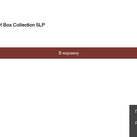
Быстрый просмотр
l Box Collection 5LP
В корзину
Магазин
Социальные сети
Часто задаваемые вопросы
Facebook
Доставка и возврат
Политика магазина, Оферта
Instagram