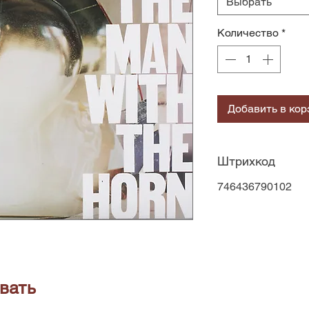
Выбрать
Количество
*
Добавить в кор
Штрихкод
746436790102
вать