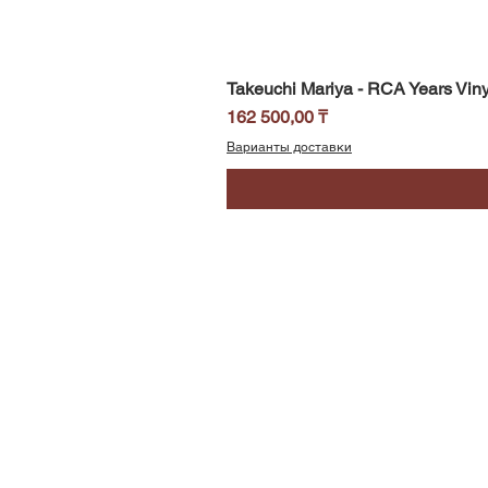
Takeuchi Mariya - RCA Years Viny
Цена
162 500,00 ₸
Варианты доставки
SoundBar
Республика Казахстан
Алматы
Телефон/WhatsApp: