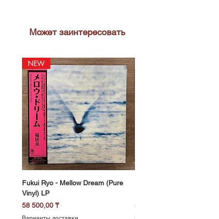
2021
Может заинтересовать
NEW
NEW
Fukui Ryo - Mellow Dream (Pure
DJ Notoya - Tokyo 1980s Vi
Vinyl) LP
Edition (Clear Purple Vinyl)
Цена
Цена
58 500,00 ₸
51 400,00 ₸
Варианты доставки
Варианты доставки