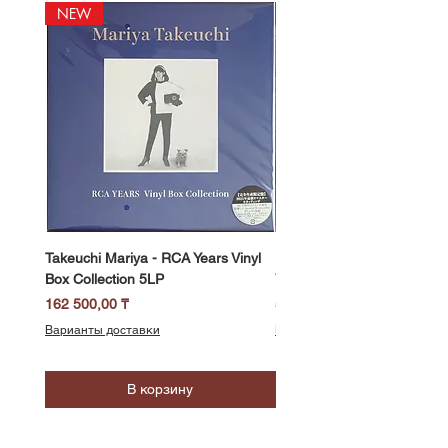
NEW
NEW
Takeuchi Mariya - RCA Years Vinyl
Fukui Ryo - Mellow Dream 
Box Collection 5LP
Vinyl) LP
Цена
Цена
162 500,00 ₸
58 500,00 ₸
Варианты доставки
Варианты доставки
В корзину