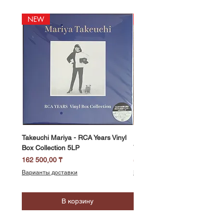
NEW
NEW
Takeuchi Mariya - RCA Years Vinyl
Fukui Ryo - Mellow Dream 
Box Collection 5LP
Vinyl) LP
Цена
Цена
162 500,00 ₸
58 500,00 ₸
Варианты доставки
Варианты доставки
В корзину