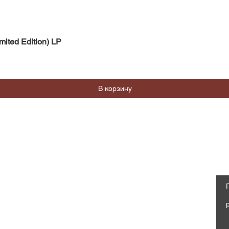
Быстрый просмотр
mited Edition) LP
В корзину
Магазин
Социальные сети
Часто задаваемые вопросы
Facebook
Доставка и возврат
Политика магазина, Оферта
Instagram