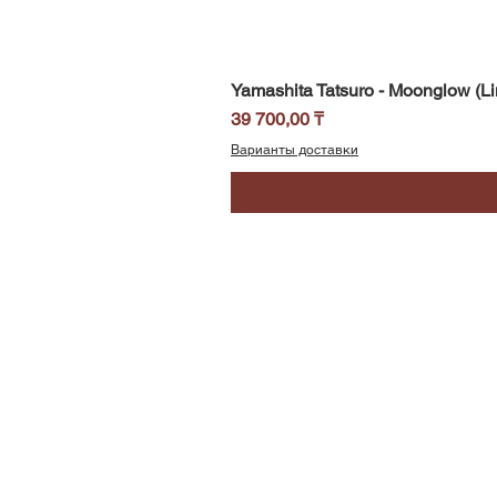
Yamashita Tatsuro - Moonglow (Li
Цена
39 700,00 ₸
Варианты доставки
SoundBar
Республика Казахстан
Алматы
Телефон/WhatsApp: