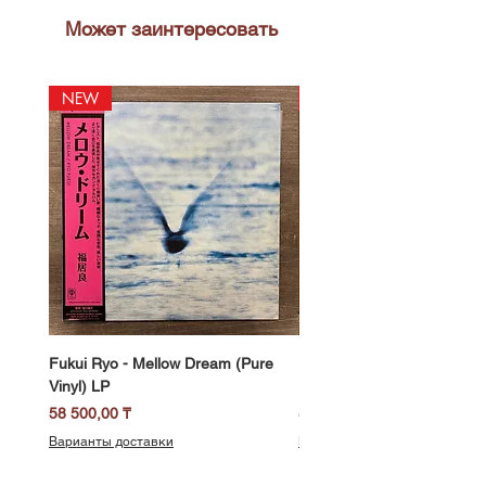
Может заинтересовать
NEW
NEW
Fukui Ryo - Mellow Dream (Pure
DJ Notoya - Tokyo 1980s Vi
Vinyl) LP
Edition (Clear Purple Vinyl)
Цена
Цена
58 500,00 ₸
51 400,00 ₸
Варианты доставки
Варианты доставки