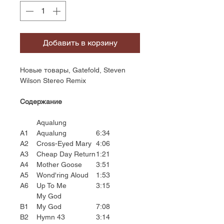
Добавить в корзину
Новые товары, Gatefold, Steven
Wilson Stereo Remix
Содержание
Aqualung
A1
Aqualung
6:34
A2
Cross-Eyed Mary
4:06
A3
Cheap Day Return
1:21
A4
Mother Goose
3:51
A5
Wond'ring Aloud
1:53
A6
Up To Me
3:15
My God
B1
My God
7:08
B2
Hymn 43
3:14