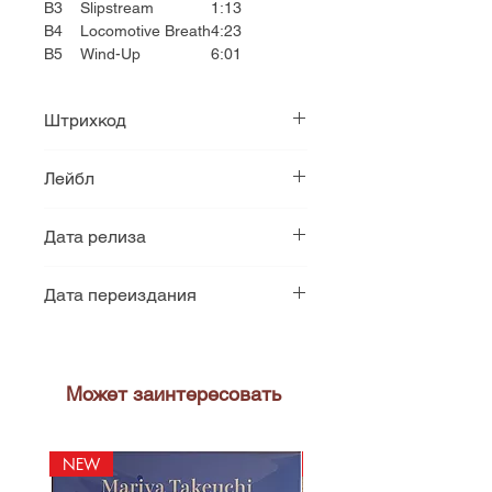
B3
Slipstream
1:13
B4
Locomotive Breath
4:23
B5
Wind-Up
6:01
Штрихкод
825646146604
Лейбл
Chrysalis
Дата релиза
1971
Дата переиздания
2015
Может заинтересовать
NEW
NEW