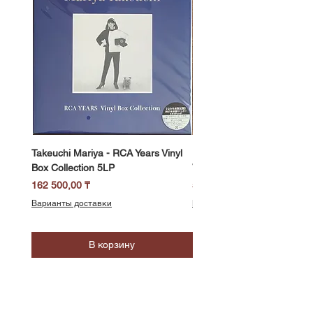
Takeuchi Mariya - RCA Years Vinyl
Fukui Ryo - Mellow Dream 
Box Collection 5LP
Vinyl) LP
Цена
Цена
162 500,00 ₸
58 500,00 ₸
Варианты доставки
Варианты доставки
В корзину