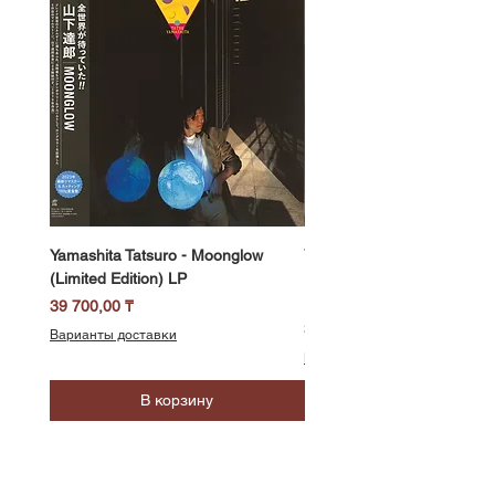
Yamashita Tatsuro - Moonglow
Yamashita Tatsuro - Pocket
(Limited Edition) LP
(2025 Vinyl Edition, Limited
LP
Цена
39 700,00 ₸
Цена
39 700,00 ₸
Варианты доставки
Варианты доставки
В корзину