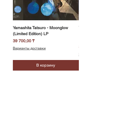
Yamashita Tatsuro - Moonglow
Yamashita Tatsuro - Pocket
(Limited Edition) LP
(2025 Vinyl Edition, Limited
LP
Цена
39 700,00 ₸
Цена
39 700,00 ₸
Варианты доставки
Варианты доставки
В корзину
SoundBar
Республика Казахстан