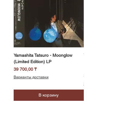
Yamashita Tatsuro - Moonglow
Yamashita Tatsuro - Pocket
(Limited Edition) LP
(2025 Vinyl Edition, Limited
LP
Цена
39 700,00 ₸
Цена
39 700,00 ₸
Варианты доставки
Варианты доставки
В корзину