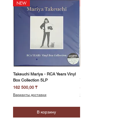
NEW
NEW
Takeuchi Mariya - RCA Years Vinyl
Fukui Ryo - Mellow Dream 
Box Collection 5LP
Vinyl) LP
Цена
Цена
162 500,00 ₸
58 500,00 ₸
Варианты доставки
Варианты доставки
В корзину