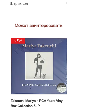
Штрихкод
16861948214
Может заинтересовать
NEW
NEW
Takeuchi Mariya - RCA Years Vinyl
Fukui Ryo - Mellow Dream
Box Collection 5LP
Vinyl) LP