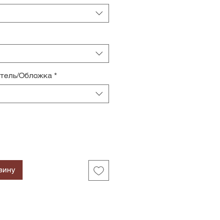
итель/Обложка
*
зину