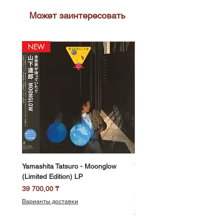
Может заинтересовать
NEW
NEW
Yamashita Tatsuro - Moonglow
Yamashita Tatsuro - Pocket
(Limited Edition) LP
(2025 Vinyl Edition, Limited
LP
Цена
39 700,00 ₸
Цена
39 700,00 ₸
Варианты доставки
Варианты доставки