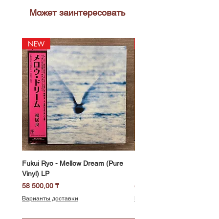
Может заинтересовать
NEW
NEW
Fukui Ryo - Mellow Dream (Pure
DJ Notoya - Tokyo 1980s Vi
Vinyl) LP
Edition (Clear Purple Vinyl)
Цена
Цена
58 500,00 ₸
51 400,00 ₸
Варианты доставки
Варианты доставки