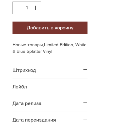
Добавить в корзину
Новые товары,Limited Edition, White 
& Blue Splatter Vinyl
Штрихкод
889466235511
Лейбл
Cleopatra Records
Дата релиза
1990
Дата переиздания
2021