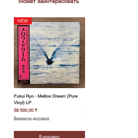
Может заинтересовать
NEW
NEW
Fukui Ryo - Mellow Dream (Pure
DJ Notoya - Tokyo 1980s Vi
Vinyl) LP
Edition (Clear Purple Vinyl)
Цена
Цена
58 500,00 ₸
51 400,00 ₸
Варианты доставки
Варианты доставки
В корзину