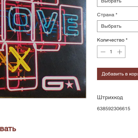
Выбрать
Страна
*
Выбрать
Количество
*
Добавить в кор
Штрихкод
638592306615
вать