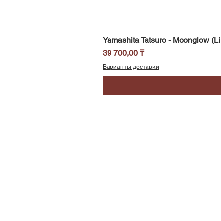
Yamashita Tatsuro - Moonglow (Li
Цена
39 700,00 ₸
Варианты доставки
SoundBar
Республика Казахстан
Алматы
Телефон/WhatsApp: