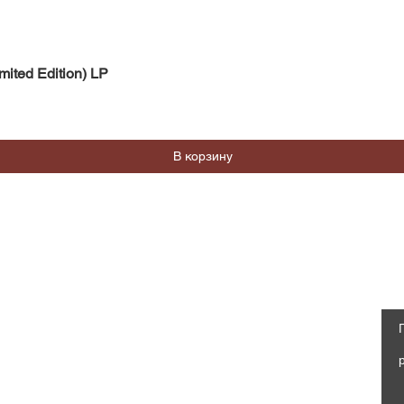
Быстрый просмотр
mited Edition) LP
В корзину
Магазин
Социальные сети
Часто задаваемые вопросы
Facebook
Доставка и возврат
Политика магазина, Оферта
Instagram