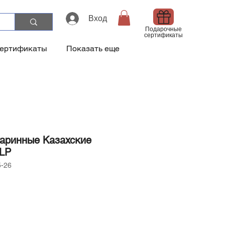
Вход
Подарочные
сертификаты
сертификаты
Показать еще
таринные Казахские
LP
5-26
а