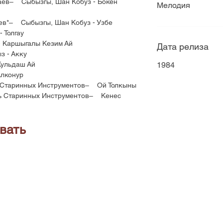
аев– Сыбызгы, Шан Кобуз - Бокен
Мелодия
ев*– Сыбызгы, Шан Кобуз - Узбе
 Толгау
Каршыгалы Кезим Ай
Дата релиза
 - Акку
ульдаш Ай
1984
лконур
 Старинных Инструментов– Ой Толкыны
ь Старинных Инструментов– Кенес
вать