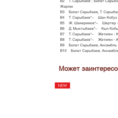
B2 Т. Сарыбаев*, Болат Сарыб
Жаргак
B3 Болат Сарыбаев, Т. Сарыба
B4 Т. Сарыбаев*– Шан Кобуз -
B5 Ж. Шакеримов*– Шертер - 
B6 Д. Мыктыбаев*– Кыл Кобыз
B7 Т. Сарыбаев*– Жетиген - К
B8 Т. Сарыбаев*– Жетиген - А
B9 Болат Сарыбаев, Ансамбль
B10 Болат Сарыбаев, Ансамбл
Может заинтересо
NEW