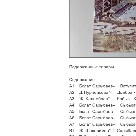
Подержанные товары
Содержание
A1 Болат Сарыбаев– Вступит
A2 Д. Нурпеисова*– Домбра - 
A3 Ж. Каламбаев*– Кобыз - К
A4 Болат Сарыбаев– Сыбызгы
A5 Болат Сарыбаев– Сыбызгы
A6 Болат Сарыбаев– Сыбызгы 
A7 Болат Сарыбаев– Сыбызгы
B1 Ж. Шакеримов*, Т. Сарыбае