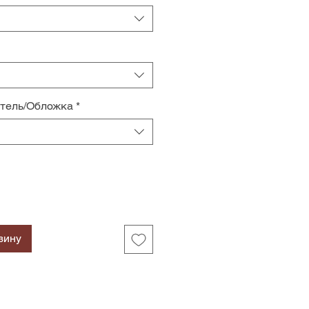
итель/Обложка
*
зину