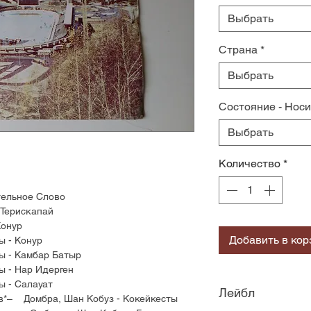
Выбрать
Страна
*
Выбрать
Состояние - Нос
Выбрать
Количество
*
ельное Слово
Терискапай
онур
Добавить в кор
 - Конур
 - Камбар Батыр
- Нар Идерген
 - Салауат
Лейбл
в*– Домбра, Шан Кобуз - Кокейкесты