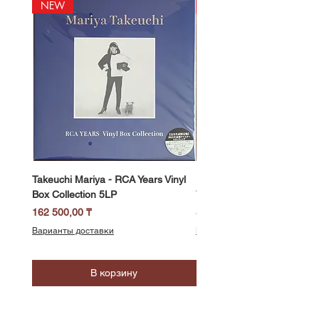
NEW
NEW
Takeuchi Mariya - RCA Years Vinyl
Fukui Ryo - Mellow Dream 
Box Collection 5LP
Vinyl) LP
Цена
Цена
162 500,00 ₸
58 500,00 ₸
Варианты доставки
Варианты доставки
В корзину