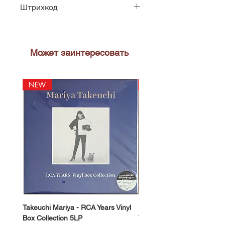
Штрихкод
90368009715
Может заинтересовать
NEW
NEW
Takeuchi Mariya - RCA Years Vinyl
Fukui Ryo - Mellow Dream 
Box Collection 5LP
Vinyl) LP