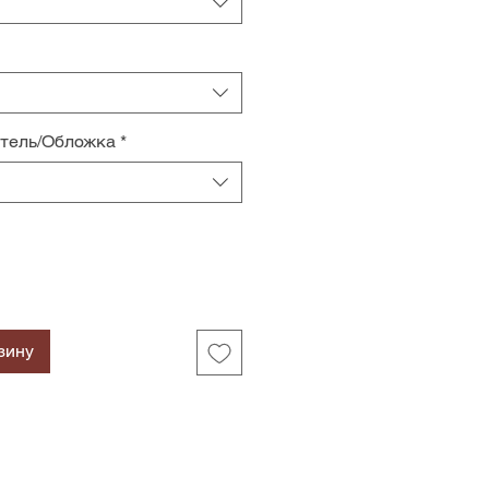
итель/Обложка
*
зину