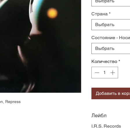
Выбрать
Страна
*
Выбрать
Состояние - Нос
Выбрать
Количество
*
Добавить в кор
n, Repress
Лейбл
I.R.S. Records