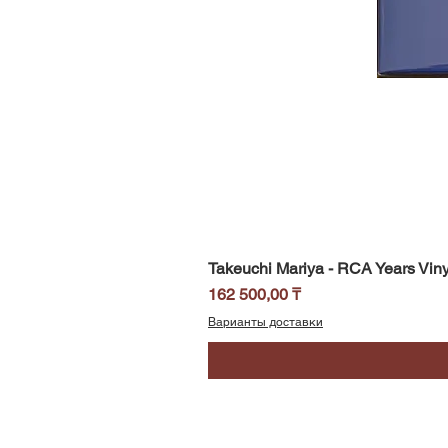
Takeuchi Mariya - RCA Years Viny
Цена
162 500,00 ₸
Варианты доставки
SoundBar