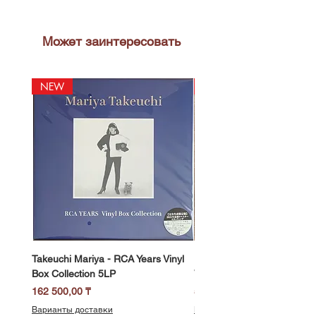
Может заинтересовать
NEW
NEW
Takeuchi Mariya - RCA Years Vinyl
Fukui Ryo - Mellow Dream 
Box Collection 5LP
Vinyl) LP
Цена
Цена
162 500,00 ₸
58 500,00 ₸
Варианты доставки
Варианты доставки