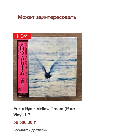
Может заинтересовать
NEW
NEW
Fukui Ryo - Mellow Dream (Pure
DJ Notoya - Tokyo 1980s Vi
Vinyl) LP
Edition (Clear Purple Vinyl)
Цена
Цена
58 500,00 ₸
51 400,00 ₸
Варианты доставки
Варианты доставки