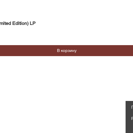
Быстрый просмотр
mited Edition) LP
В корзину
Магазин
Социальные сети
Часто задаваемые вопросы
Facebook
Доставка и возврат
Политика магазина, Оферта
Instagram