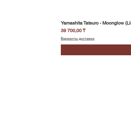
Yamashita Tatsuro - Moonglow (Li
Цена
39 700,00 ₸
Варианты доставки
SoundBar
Республика Казахстан
Алматы
Телефон/WhatsApp: