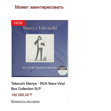
Может заинтересовать
NEW
NEW
Takeuchi Mariya - RCA Years Vinyl
Fukui Ryo - Mellow Dream 
Box Collection 5LP
Vinyl) LP
Цена
Цена
162 500,00 ₸
58 500,00 ₸
Варианты доставки
Варианты доставки