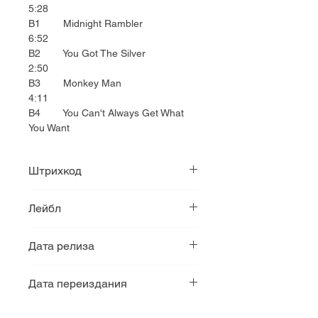
5:28
B1 Midnight Rambler
6:52
B2 You Got The Silver
2:50
B3 Monkey Man
4:11
B4 You Can't Always Get What
You Want
Штрихкод
18771858416
Лейбл
ABKCO
Дата релиза
1969
Дата переиздания
2019