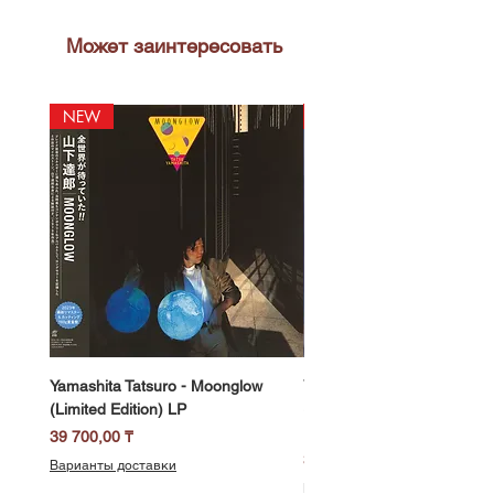
Может заинтересовать
NEW
NEW
Yamashita Tatsuro - Moonglow
Yamashita Tatsuro - Pocket
(Limited Edition) LP
(2025 Vinyl Edition, Limited
LP
Цена
39 700,00 ₸
Цена
39 700,00 ₸
Варианты доставки
Варианты доставки